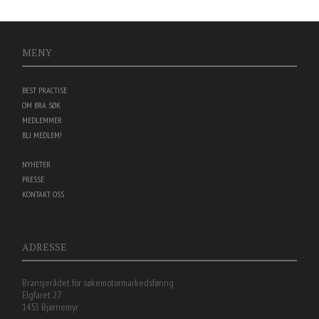
MENY
BEST PRACTISE
OM BRA SØK
MEDLEMMER
BLI MEDLEM!
NYHETER
PRESSE
KONTAKT OSS
ADRESSE
Bransjerådet for søkemotormarkedsføring
Elgfaret 27
1453 Bjørnemyr