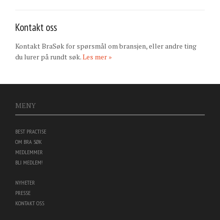
Kontakt oss
Kontakt BraSøk for spørsmål om bransjen, eller andre ting
du lurer på rundt søk.
Les mer »
MENY
BEST PRACTISE
OM BRA SØK
MEDLEMMER
BLI MEDLEM!
NYHETER
PRESSE
KONTAKT OSS