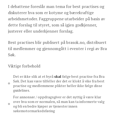
I debattene foreslår man tema for best practises og
diskuterer hva som er kotyme og bærekraftige
arbeidsmetoder. Faggruppene utarbeider på basis av
dette forslag til styret, som så igjen godkjenner,
justerer eller underkjenner forslag.
Best practises blir publisert på brasok.no, distribuert
til medlemmer og gjennomgått i eventer i regi av Bra
Søk.
Viktige forbehold
Det er ikke slik at et byrå
skal
følge best practise fra Bra
Søk. Det kan være tilfeller der det er klokt å vike fra best
practise og medlemmene plikter heller ikke følge disse
guidelines.
For annonsør / oppdragsgiver er det nyttig å være klar
over hva som er normalen, så man kan ta informerte valg
og bli en bedre kjøper av tjenester innen
søkemotormarkedsføring