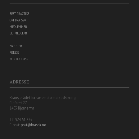
BEST PRACTISE
OM BRA SØK
MEDLEMMER
BLI MEDLEM!
NYHETER
PRESSE
KONTAKT OSS
ADRESSE
Bransjerådet for søkemotormarkedsføring
Elgfaret 27
1453 Bjørnemyr
Tlf: 924 51 273
E-post:
post@brasok.no