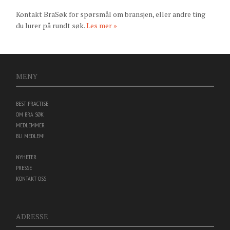
Kontakt BraSøk for spørsmål om bransjen, eller andre ting
du lurer på rundt søk.
Les mer »
MENY
BEST PRACTISE
OM BRA SØK
MEDLEMMER
BLI MEDLEM!
NYHETER
PRESSE
KONTAKT OSS
ADRESSE