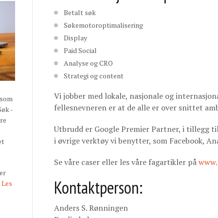
Betalt søk
Søkemotoroptimalisering
Display
Paid Social
Analyse og CRO
Strategi og content
Vi jobber med lokale, nasjonale og internasjon
 som
fellesnevneren er at de alle er over snittet amb
Søk -
øre
Utbrudd er Google Premier Partner, i tillegg til
i øvrige verktøy vi benytter, som Facebook, An
et
Se våre caser eller les våre fagartikler på
www.
er
Kontaktperson:
.
Les
Anders S. Rønningen