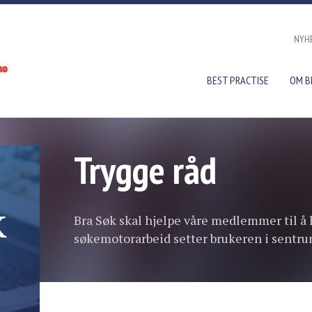
NYH
BEST PRACTISE
OM B
Trygge råd
k
Bra Søk skal hjelpe våre medlemmer til å 
søkemotorarbeid setter brukeren i sentru