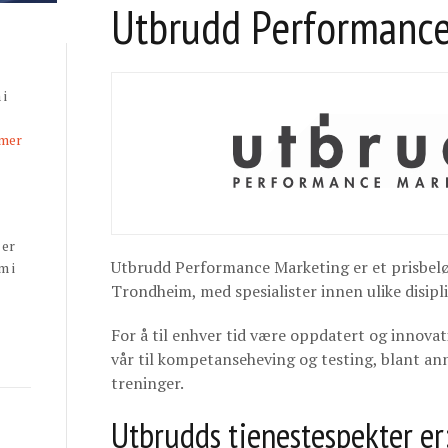
Utbrudd Performance
 i
 mer
 er
Utbrudd Performance Marketing er et prisbeløn
m i
Trondheim, med spesialister innen ulike disipli
For å til enhver tid være oppdatert og innovat
vår til kompetanseheving og testing, blant an
treninger.
Utbrudds tjenestespekter er