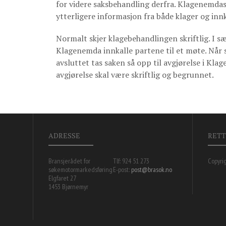
for videre saksbehandling derfra. Klagenemd
ytterligere informasjon fra både klager og inn
Normalt skjer klagebehandlingen skriftlig. I sær
Klagenemda innkalle partene til et møte. Når 
avsluttet tas saken så opp til avgjørelse i K
avgjørelse skal være skriftlig og begrunnet.
ADRESSE
RETT
Bransjerådet for
Tlf: 924 51 273
Copyri
søkemotormarkedsføring
E-post:
post@brasok.no
Elgfaret 27
1453 Bjørnemyr