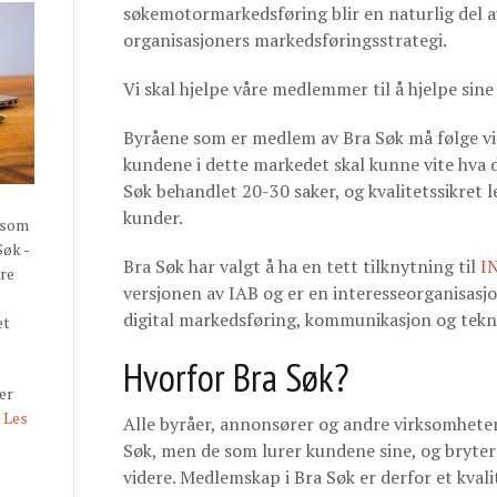
søkemotormarkedsføring blir en naturlig del a
organisasjoners markedsføringsstrategi.
Vi skal hjelpe våre medlemmer til å hjelpe sine
Byråene som er medlem av Bra Søk må følge vis
kundene i dette markedet skal kunne vite hva d
Søk behandlet 20-30 saker, og kvalitetssikret
kunder.
 som
Søk -
Bra Søk har valgt å ha en tett tilknytning til
I
øre
versjonen av IAB og
er en interesseorganisasjo
digital markedsføring, kommunikasjon og tekn
et
Hvorfor Bra Søk?
er
.
Les
Alle byråer, annonsører og andre virksomheter
Søk,
men de som lurer kundene sine, og bryter
videre.
Medlemskap i Bra Søk er derfor et kval