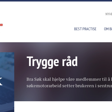
NYH
BEST PRACTISE
OM B
Trygge råd
k
Bra Søk skal hjelpe våre medlemmer til å 
søkemotorarbeid setter brukeren i sentru