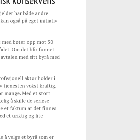
isk konsekvens
jelder har både andre
an også på eget initiativ
es med bøter opp mot 50
rådet. Om det blir funnet
 avtalen med sitt byrå med
ofesjonell aktør holder i
v tjenesten vokst kraftig.
or mange. Med et stort
lig å skille de seriøse
re et faktum at det finnes
d et uriktig og lite
e å velge et byrå som er