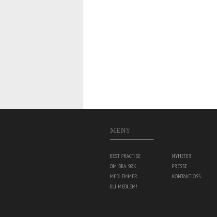
MENY
BEST PRACTISE
NYHETER
OM BRA SØK
PRESSE
MEDLEMMER
KONTAKT OSS
BLI MEDLEM!