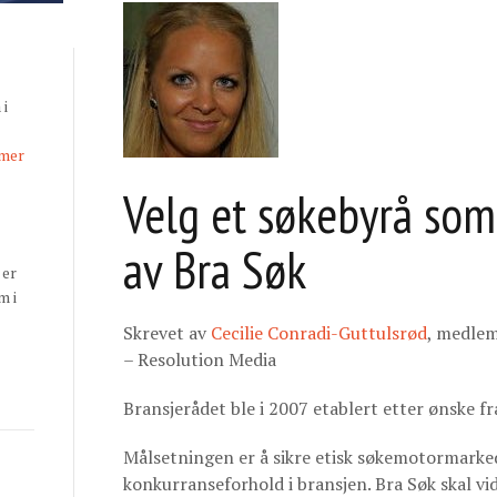
 i
 mer
Velg et søkebyrå so
av Bra Søk
 er
m i
Skrevet av
Cecilie Conradi-Guttulsrød
, medlem
– Resolution Media
Bransjerådet ble i 2007 etablert etter ønske fr
Målsetningen er å sikre etisk søkemotormark
konkurranseforhold i bransjen. Bra Søk skal vid