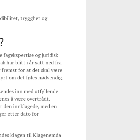
dibilitet, trygghet og
?
 fagekspertise og juridisk
 har blitt i år satt ned fra
g fremst for at det skal være
 dyrt om det føles nødvendig.
 sendes inn med utfyllende
enes å være overtrådt.
or den innklagede, med en
ager etter dato for
endes klagen til Klagenemda