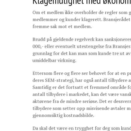
Klagemulighet med økonom
Om et medlem ikke overholder de regler som g
medlemmer og kunder klagerett. Bransjerådet k
fremme sak mot et medlem.
Brudd på gjeldende regelverk kan sanksjoner
000,- eller eventuelt utestengelse fra Bransje
grunnlag for det kan man som kunde tre ut av
umiddelbar virkning.
Ettersom flere og flere ser behovet for at en pr
deres SEM-strategi, har også antall tilbydere a
Samtidig er det fortsatt et fremmed område f
antall tilbydere i markedet, kan det være vanske
aktørene fra de mindre seriøse. Det er dessver
tilbydere som setter opp misvisende avtaler me
gjennomsiktig kostnadsbilde.
Da skal det være en trygghet for deg som kund