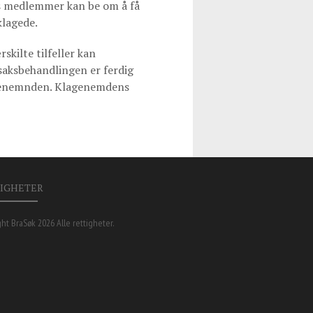
as medlemmer kan be om å få
klagede.
skilte tilfeller kan
saksbehandlingen er ferdig
lagenemnden. Klagenemdens
IGHETER
ght BraSøk 2026 Alle rettigheter.