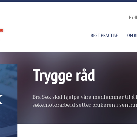
NYH
BEST PRACTISE
OM B
Trygge råd
k
Bra Søk skal hjelpe våre medlemmer til å 
søkemotorarbeid setter brukeren i sentru