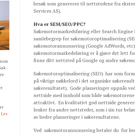
besøk som genereres til nettstedene fra ekster
Services AS).
Hva er SEM/SEO/PPC?
Søkemotormarkedsføring eller Search Engine 
samlebegrep for søkemotoroptimalisering (SE
søkemotorannonsering (Google AdWords, etc)
søkemotormarkedsføring er å gjøre det lett fo
finne ditt nettsted på Google og andre søkemo
 som
Søk -
Søkemotoroptimalisering (SEO) har som formål
øre
på viktige nøkkelord i det organiske søkeresult
søkeresultatet). Gode plasseringer oppnås ved
et
nettside med innhold som både søkemotorene 
attraktivt. En kvalitativt god nettside genere
er
lenker fra andre nettsteder, som i sin tur bel
.
Les
av bedre plasseringer i søkeresultatene.
Ved søkemotorannonsering betaler du for hve