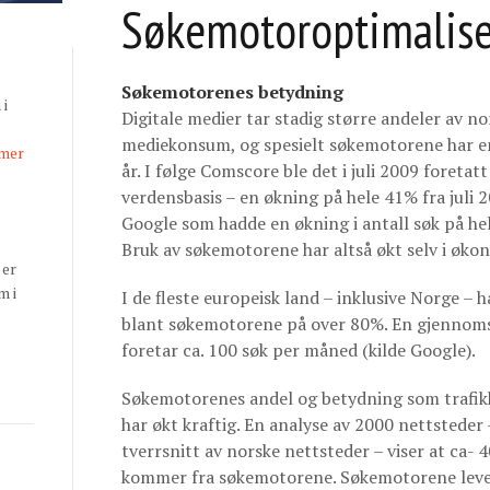
Søkemotoroptimalise
Søkemotorenes betydning
 i
Digitale medier tar stadig større andeler av 
mediekonsum, og spesielt søkemotorene har en 
 mer
år. I følge Comscore ble det i juli 2009 foretat
verdensbasis – en økning på hele 41% fra juli 2
Google som hadde en økning i antall søk på he
Bruk av søkemotorene har altså økt selv i øko
 er
m i
I de fleste europeisk land – inklusive Norge –
blant søkemotorene på over 80%. En gjennoms
foretar ca. 100 søk per måned (kilde Google).
Søkemotorenes andel og betydning som trafikki
har økt kraftig. En analyse av 2000 nettsteder
tverrsnitt av norske nettsteder – viser at ca-
kommer fra søkemotorene. Søkemotorene leve