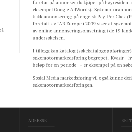
foretar på annonser du kjøper på høyresiden a
eksempel Google AdWords). Søkemotorannonse
klikk annonsering; på engelsk Pay-Per Click (
foretatt av IAB Europe i 2009 viser at søkemo
på
av online annonseringsomsetning i de 19 land
undersøkelsen.
I tillegg kan katalog (søkekatalogoppføringer) 
søkemotormarkedsføring begrepet. Kvasir – hvo
beløp for en periode – er eksempel på en søke
Sosial Media markedsføring vil også kunne def
søkemotormarkedsføringen.
ADRESSE
RETT