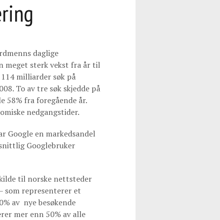
ring
nordmenns daglige
meget sterk vekst fra år til
t 114 milliarder søk på
008. To av tre søk skjedde på
le 58% fra foregående år.
nomiske nedgangstider.
 har Google en markedsandel
nittlig Googlebruker
lde til norske nettsteder
 – som representerer et
 40% av nye besøkende
rer mer enn 50% av alle