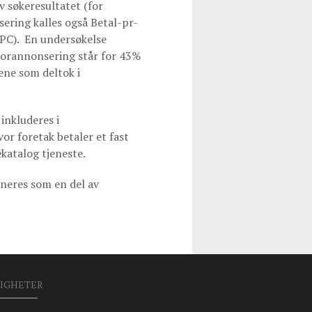
v søkeresultatet (for
ring kalles også Betal-pr-
PPC). En undersøkelse
torannonsering står for 43%
ene som deltok i
inkluderes i
r foretak betaler et fast
katalog tjeneste.
ineres som en del av
IGHETER