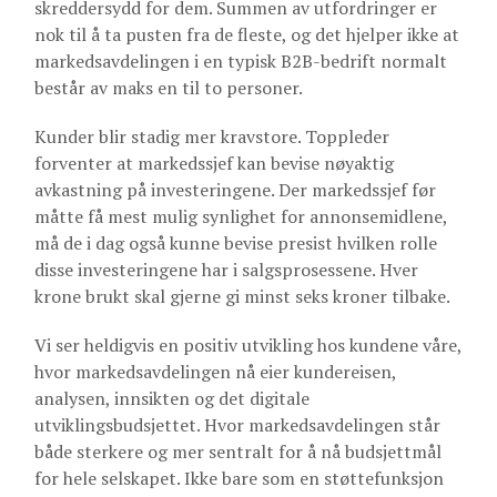
skreddersydd for dem. Summen av utfordringer er
nok til å ta pusten fra de fleste, og det hjelper ikke at
markedsavdelingen i en typisk B2B-bedrift normalt
består av maks en til to personer.
Kunder blir stadig mer kravstore. Toppleder
forventer at markedssjef kan bevise nøyaktig
avkastning på investeringene. Der markedssjef før
måtte få mest mulig synlighet for annonsemidlene,
må de i dag også kunne bevise presist hvilken rolle
disse investeringene har i salgsprosessene. Hver
krone brukt skal gjerne gi minst seks kroner tilbake.
Vi ser heldigvis en positiv utvikling hos kundene våre,
hvor markedsavdelingen nå eier kundereisen,
analysen, innsikten og det digitale
utviklingsbudsjettet. Hvor markedsavdelingen står
både sterkere og mer sentralt for å nå budsjettmål
for hele selskapet. Ikke bare som en støttefunksjon