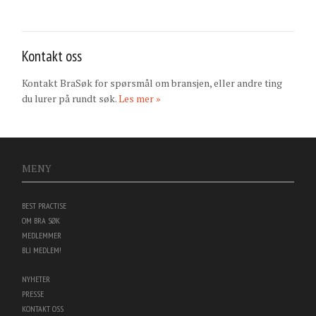
Kontakt oss
Kontakt BraSøk for spørsmål om bransjen, eller andre ting
du lurer på rundt søk.
Les mer »
MENY
BEST PRACTISE
OM BRA SØK
MEDLEMMER
BLI MEDLEM!
NYHETER
PRESSE
KONTAKT OSS