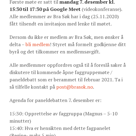
Første møte er satt til
mandag 7. desember kl.
15:30 til 17:30 på Google Meet
(videokonferanse).
Alle medlemmer av Bra Søk har i dag (25.11.2020)
fått tilsendt en invitasjon med lenke til møtet.
Dersom du ikke er medlem av Bra Søk, men ønsker å
delta –
bli medlem
! Styret må formelt godkjenne ditt
byrå og det tilkommer en medlemsavgift.
Alle medlemmer oppfordres også til å foreslå saker å
diskutere til kommende åpne faggruppemøte /
paneldebatt som er berammet til februar 2021. Ta i
så tilfelle kontakt på
post@brasok.no
.
Agenda for paneldebatten 7. desember er:
15:30: Opprettelse av faggruppa (Magnus – 5-10
minutter)
15:40: Hva er hensikten med dette fagpanelet
(Regine- maks 5 min)