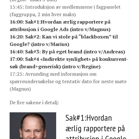
15:45: Introduksjon av medlemmene i fagpanelet
(faggruppa, 2 min hver maks)
16:00: Sak#1:Hvordan ærlig rapportere på
attribusjon i Google Ads (intro v/Magnus)
16:20: Sak#2: Kan vi stole på “blackboxen” til
Google? (intro v/Marius)
16:40: Sak#3: By på eget brand (intro v/Andreas)
17:00: Sak#4 «Indirekte synlighet» på konkurrent-
søk (brand+generisk) (intro v/Regine)
17:25: Avrunding med informasjon om
spørreundersøkelse og tentativ dato for neste møte
(Magnus)
De fire sakene i detalj:
Sak#1:Hvordan
ærlig rapportere på
attribusjon i Google