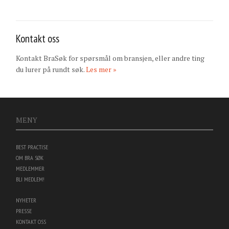
Kontakt oss
Kontakt BraSøk for spørsmål om bransjen, eller andre ting
du lurer på rundt søk.
Les mer »
MENY
BEST PRACTISE
OM BRA SØK
MEDLEMMER
BLI MEDLEM!
NYHETER
PRESSE
KONTAKT OSS