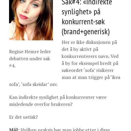
Sak#4: «Indirekte
synlighet» på
konkurrent-søk
(brand+generisk)
Her er ikke diskusjonen på
det å by aktivt på
Regine Hemre leder
konkurrenterers navn. Ved
debatten under sak
å by for eksempel bredt på
#4.
søkeordet ‘sofa’ risikerer
man at man trigger på ‘ikea
sofa’, ‘sofa skeidar’ osv.
Kan indirekte synlighet på konkurrenter være
misledende overfor brukeren?
Er det uetisk?
Mål:
Hvilken praksis bør man jobbe etter i disse